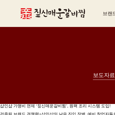
브랜
보도자료
샵인샵 가맹비 면제 ‘짚신매운갈비찜’, 원팩 조리 시스템 도입!
검증된 브랜드 경쟁력+샵인샵의 낮은 진입 장벽, 예비 창업자들