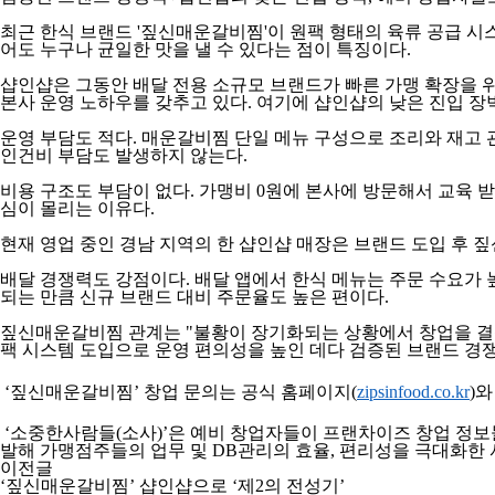
최근 한식 브랜드 '짚신매운갈비찜'이 원팩 형태의 육류 공급 시
어도 누구나 균일한 맛을 낼 수 있다는 점이 특징이다.
샵인샵은 그동안 배달 전용 소규모 브랜드가 빠른 가맹 확장을 
본사 운영 노하우를 갖추고 있다. 여기에 샵인샵의 낮은 진입 장
운영 부담도 적다. 매운갈비찜 단일 메뉴 구성으로 조리와 재고 
인건비 부담도 발생하지 않는다.
비용 구조도 부담이 없다. 가맹비 0원에 본사에 방문해서 교육 
심이 몰리는 이유다.
현재 영업 중인 경남 지역의 한 샵인샵 매장은 브랜드 도입 후 짚신
배달 경쟁력도 강점이다. 배달 앱에서 한식 메뉴는 주문 수요가
되는 만큼 신규 브랜드 대비 주문율도 높은 편이다.
짚신매운갈비찜 관계는 "불황이 장기화되는 상황에서 창업을 결심하
팩 시스템 도입으로 운영 편의성을 높인 데다 검증된 브랜드 경쟁
‘짚신매운갈비찜’ 창업 문의는 공식 홈페이지(
zipsinfood.co.kr
)와
‘소중한사람들(소사)’은 예비 창업자들이 프랜차이즈 창업 정보
발해 가맹점주들의 업무 및 DB관리의 효율, 편리성을 극대화한
이전글
‘짚신매운갈비찜’ 샵인샵으로 ‘제2의 전성기’